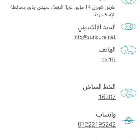
طريق كوبري 14 مايو، عزبة النزهة، سيدي جابر، محافظة
الإسكندرية
البريد الإلكتروني
info@suncure.net
الهاتف
16207
الخط الساخن
16207
واتساب
01222195242