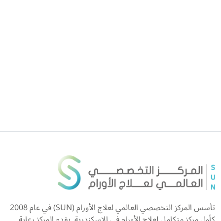
تأسس المركز التخصصي العالمي لعلاج الأورام (SUN) في عام 2008
كأول مركز متكامل لعلاج الأورام في الإسكندرية. يقدم المركز رعاية