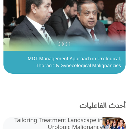
MDT Management Approach in Urological,
Thoracic & Gynecological Malignancies
أحدث الفاعليات
Tailoring Treatment Landscape in
Urologic Malignancy